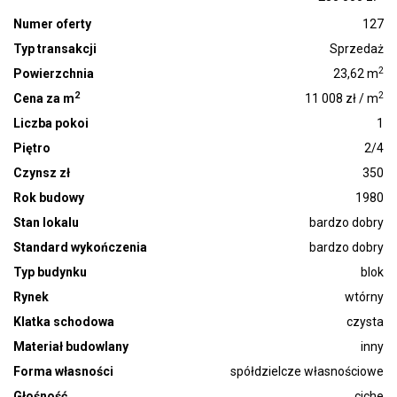
Numer oferty
127
Typ transakcji
Sprzedaż
2
Powierzchnia
23,62 m
2
2
Cena za m
11 008 zł / m
Liczba pokoi
1
Piętro
2/4
Czynsz zł
350
Rok budowy
1980
Stan lokalu
bardzo dobry
Standard wykończenia
bardzo dobry
Typ budynku
blok
Rynek
wtórny
Klatka schodowa
czysta
Materiał budowlany
inny
Forma własności
spółdzielcze własnościowe
Głośność
ciche