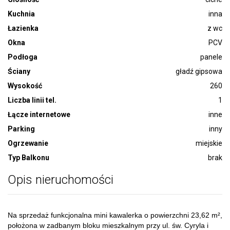
Kuchnia
inna
Łazienka
z wc
Okna
PCV
Podłoga
panele
Ściany
gładź gipsowa
Wysokość
260
Liczba linii tel.
1
Łącze internetowe
inne
Parking
inny
Ogrzewanie
miejskie
Typ Balkonu
brak
Opis nieruchomości
Na sprzedaż funkcjonalna mini kawalerka o powierzchni 23,62 m²,
położona w zadbanym bloku mieszkalnym przy ul. św. Cyryla i