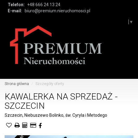
Telefon:
+48 666 24 13 24
E-mail:
biuro@premium.nieruchomosci.pl
Select Language
▼
Tog
navi
Strona główna
Szczegóły oferty
KAWALERKA NA SPRZEDAŻ -
SZCZECIN
Szczecin, Niebuszewo Bolinko, św. Cyryla i Metodego