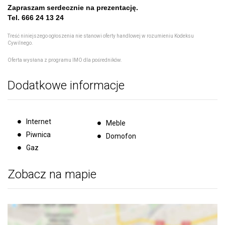
Zapraszam serdecznie na prezentację.
Tel. 666 24 13 24
Treść niniejszego ogłoszenia nie stanowi oferty handlowej w rozumieniu Kodeksu
Cywilnego.
Oferta wysłana z
programu IMO dla pośredników
.
Dodatkowe informacje
Internet
Meble
Piwnica
Domofon
Gaz
Zobacz na mapie