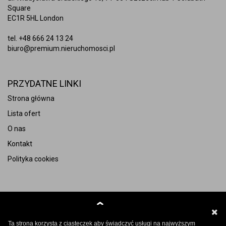
Square
EC1R 5HL London
tel.
+48 666 24 13 24
biuro@premium.nieruchomosci.pl
PRZYDATNE LINKI
Strona główna
Lista ofert
O nas
Kontakt
Polityka cookies
Copyright © 2020
Polityka prywatności
Ta strona korzysta z ciasteczek aby świadczyć usługi na najwyższym