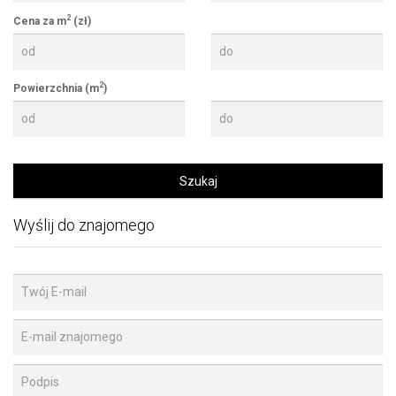
2
Cena za m
(zł)
2
Powierzchnia (m
)
Wyślij do znajomego