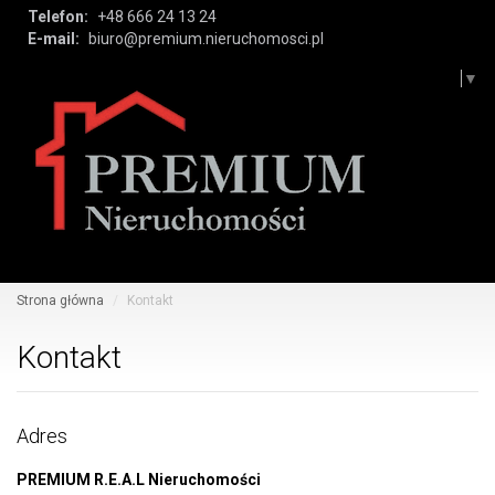
Telefon:
+48 666 24 13 24
E-mail:
biuro@premium.nieruchomosci.pl
Select Language
▼
Tog
navi
Strona główna
Kontakt
Kontakt
Adres
PREMIUM R.E.A.L Nieruchomości