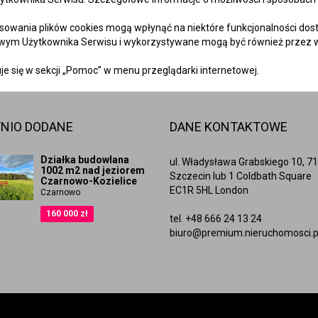
osowania plików cookies mogą wpłynąć na niektóre funkcjonalności dos
owym Użytkownika Serwisu i wykorzystywane mogą być również przez 
uje się w sekcji „Pomoc” w menu przeglądarki internetowej.
NIO DODANE
DANE KONTAKTOWE
Działka budowlana
ul. Władysława Grabskiego 10, 7
1002 m2 nad jeziorem
Szczecin lub 1 Coldbath Square
Czarnowo-Kozielice
EC1R 5HL London
Czarnowo
160 000 zł
tel. +48 666 24 13 24
biuro@premium.nieruchomosci.p