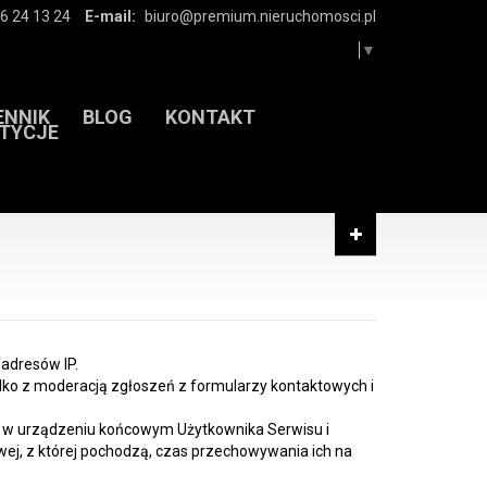
6 24 13 24
E-mail:
biuro@premium.nieruchomosci.pl
Select Language
▼
ENNIK
BLOG
KONTAKT
TYCJE
 adresów IP.
lko z moderacją zgłoszeń z formularzy kontaktowych i
 są w urządzeniu końcowym Użytkownika Serwisu i
ej, z której pochodzą, czas przechowywania ich na