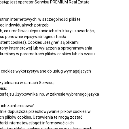
stęp jest operator Serwisu PREMIUM Real Estate
tron internetowych; w szczególności pliki te
go indywidualnych potrzeb;
 co umożliwia ulepszanie ich struktury i zawartości;
isu ponownie wpisywać loginu i hasła.
tent cookies). Cookies „sesyjne” są plikami
ony internetowej lub wyłączenia oprogramowania
kreślony w parametrach plików cookies lub do czasu
liki cookies wykorzystywane do usług wymagających
zytelniania w ramach Serwisu;
isu;
nterfejsu Użytkownika, np. w zakresie wybranego języka
o ich zainteresowań.
ślnie dopuszcza przechowywanie plików cookies w
 plików cookies. Ustawienia te mogą zostać
arki internetowej bądź informować o ich
bsługi plików cookies dostępne są w ustawieniach