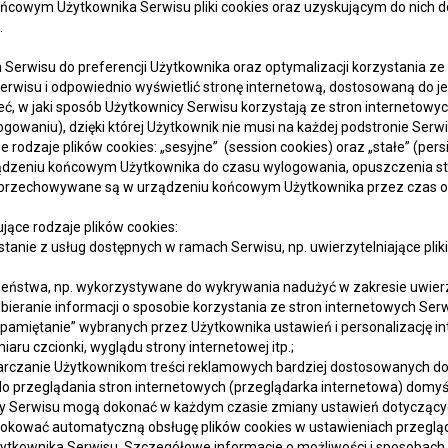
owym Użytkownika Serwisu pliki cookies oraz uzyskującym do nich do
.
Serwisu do preferencji Użytkownika oraz optymalizacji korzystania ze s
rwisu i odpowiednio wyświetlić stronę internetową, dostosowaną do je
ć, w jaki sposób Użytkownicy Serwisu korzystają ze stron internetowych,
ogowaniu), dzięki której Użytkownik nie musi na każdej podstronie Serw
dzaje plików cookies: „sesyjne” (session cookies) oraz „stałe” (persis
dzeniu końcowym Użytkownika do czasu wylogowania, opuszczenia str
kies przechowywane są w urządzeniu końcowym Użytkownika przez czas o
ące rodzaje plików cookies:
zystanie z usług dostępnych w ramach Serwisu, np. uwierzytelniające p
czeństwa, np. wykorzystywane do wykrywania nadużyć w zakresie uwier
zbieranie informacji o sposobie korzystania ze stron internetowych Serw
„zapamiętanie” wybranych przez Użytkownika ustawień i personalizację i
iaru czcionki, wyglądu strony internetowej itp.;
starczanie Użytkownikom treści reklamowych bardziej dostosowanych d
o przeglądania stron internetowych (przeglądarka internetowa) domy
 Serwisu mogą dokonać w każdym czasie zmiany ustawień dotyczących
lokować automatyczną obsługę plików cookies w ustawieniach przegląd
kownika Serwisu. Szczegółowe informacje o możliwości i sposobach o