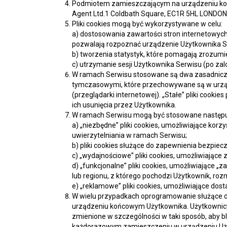
Podmiotem zamieszczającym na urządzeniu końc
Agent Ltd.1 Coldbath Square, EC1R 5HL LONDON
Pliki cookies mogą być wykorzystywane w celu:
a) dostosowania zawartości stron internetowych 
pozwalają rozpoznać urządzenie Użytkownika Se
b) tworzenia statystyk, które pomagają zrozumie
c) utrzymanie sesji Użytkownika Serwisu (po zal
W ramach Serwisu stosowane są dwa zasadnicze ro
tymczasowymi, które przechowywane są w urzą
(przeglądarki internetowej). „Stałe” pliki coo
ich usunięcia przez Użytkownika.
W ramach Serwisu mogą być stosowane następuj
a) „niezbędne” pliki cookies, umożliwiające kor
uwierzytelniania w ramach Serwisu;
b) pliki cookies służące do zapewnienia bezpie
c) „wydajnościowe” pliki cookies, umożliwiające 
d) „funkcjonalne” pliki cookies, umożliwiające 
lub regionu, z którego pochodzi Użytkownik, rozm
e) „reklamowe” pliki cookies, umożliwiające do
W wielu przypadkach oprogramowanie służące d
urządzeniu końcowym Użytkownika. Użytkownicy
zmienione w szczególności w taki sposób, aby b
każdorazowym zamieszczeniu w urządzeniu Użyt