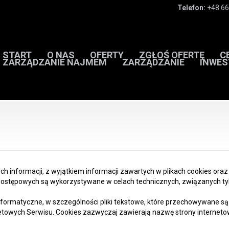
Telefon:
+48 66
START
O NAS
OFERTY
ZGŁOŚ OFERTĘ
C
ZARZĄDZANIE NAJMEM
ZARZĄDZANIE
INWES
 informacji, z wyjątkiem informacji zawartych w plikach cookies oraz
 dostępowych są wykorzystywane w celach technicznych, związanych ty
e informatyczne, w szczególności pliki tekstowe, które przechowywane
etowych Serwisu. Cookies zazwyczaj zawierają nazwę strony internetow